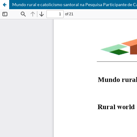
Mundo rural e catolicismo santoral na Pesquisa Participante de 