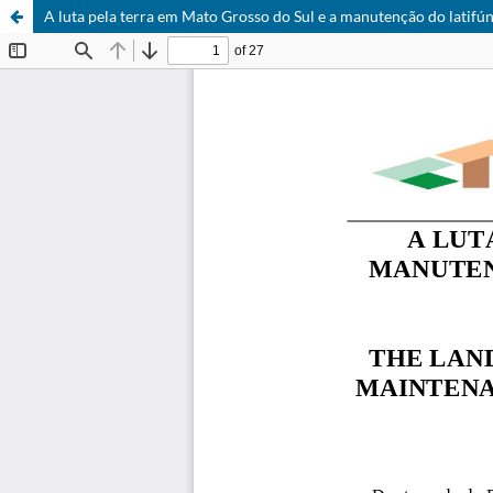
A luta pela terra em Mato Grosso do Sul e a manutenção do latifú