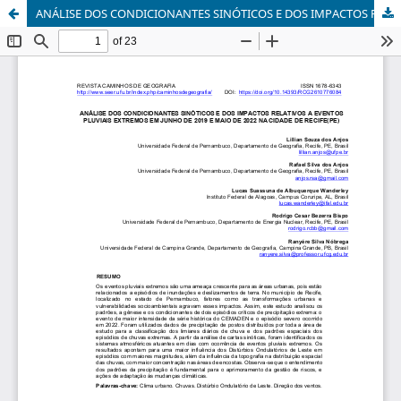
ANÁLISE DOS CONDICIONANTES SINÓTICOS E DOS IMPACTOS RELATIVOS A EVENTOS PLUVIAIS EXTREMOS EM JUNHO DE 2019 E MAIO DE 2022 NA CIDADE DE RECIFE(PE)