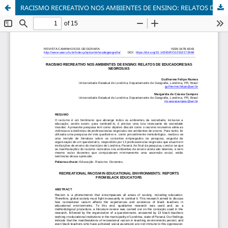
RACISMO RECREATIVO NOS AMBIENTES DE ENSINO: RELATOS DE EDUCADORES/AS NEGROS/AS