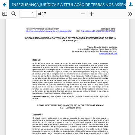
INSEGURANÇA JURÍDICA E A TITULAÇÃO DE TERRAS NOS ASSENTAMENTOS DO XINGU-ARAGUAIA (MT)