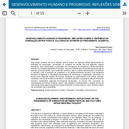
DESENVOLVIMENTO HUMANO E PROGRESSO: REFLEXÕES SOBRE O FENÔMENO DA DOMINAÇÃO ENTRE POVOS E CULTURAS NO INTERIOR DO PENSAMENTO OCIDENTAL