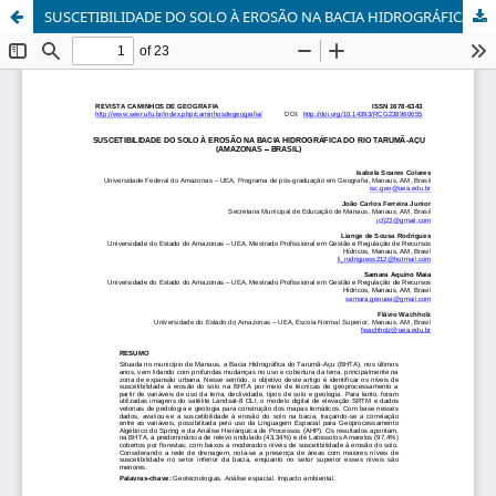
SUSCETIBILIDADE DO SOLO À EROSÃO NA BACIA HIDROGRÁFICA DO RIO TARUMÃ-AÇU (AMAZONAS – BRASIL)