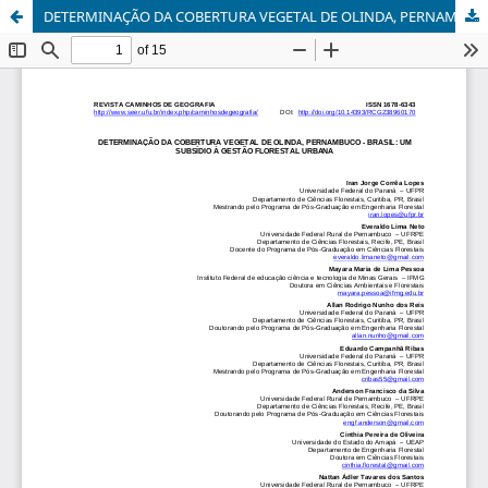
DETERMINAÇÃO DA COBERTURA VEGETAL DE OLINDA, PERNAMBUCO - BRASIL: UM SUBSÍDIO À GESTÃO FLORESTAL URBANA