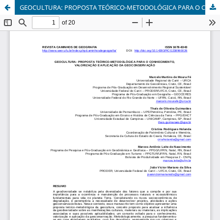
GEOCULTURA: PROPOSTA TEÓRICO-METODOLÓGICA PARA O CONHECIMENTO, VALORIZAÇÃO E APLICAÇÃO DA GEOCONSERVAÇÃO