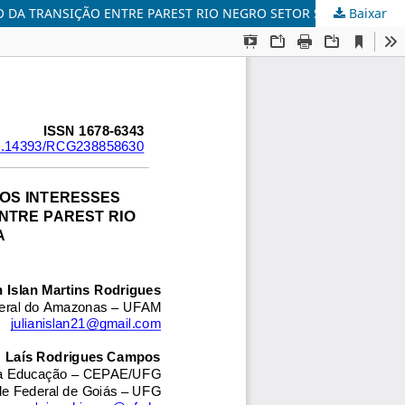
Baixar
REORDENAMENTO TERRITORIAL PARA A (DES)ORGANIZAÇÃO DOS INTERESSES INDÍGENAS NO BAIXO RIO NEGRO – AM: O CASO DA TRANSIÇÃO ENTRE PAREST RIO NEGRO SETOR SUL E RDS PURANGA-CONQUISTA