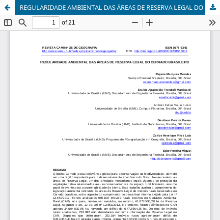
REGULARIDADE AMBIENTAL DAS ÁREAS DE RESERVA LEGAL DO CERRADO BRASILEIRO