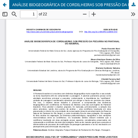
ANÁLISE BIOGEOGRÁFICA DE CORDILHEIRAS SOB PRESSÃO DA PECUÁRIA NO PANTANAL DO ABOBRAL