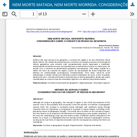
NEM MORTE MATADA, NEM MORTE MORRIDA: CONSIDERAÇÕES SOBRE O CONCEITO DE REGIÃO NA GEOGRAFIA