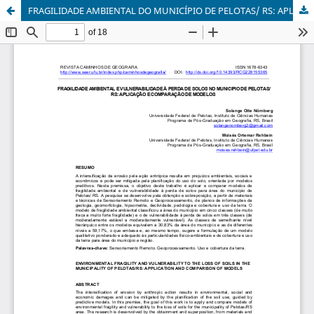
FRAGILIDADE AMBIENTAL DO MUNICÍPIO DE PELOTAS/ RS: APLICAÇÃO E COMPARAÇÃO DE DOIS MODELOS