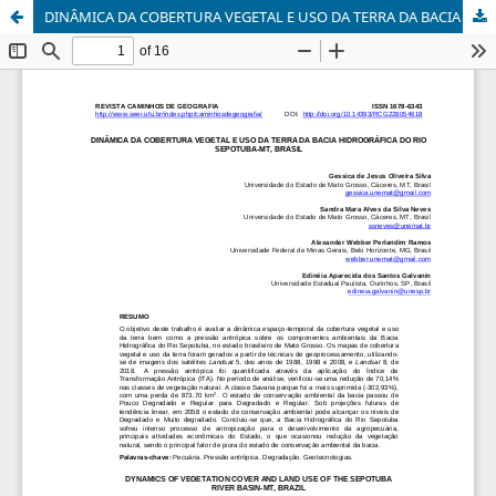
DINÂMICA DA COBERTURA VEGETAL E USO DA TERRA DA BACIA HIDROGRÁFICA DO RIO SEPOTUBA-MT, BRASIL