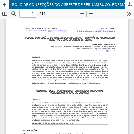
POLO DE CONFECÇÕES DO AGRESTE DE PERNAMBUCO: FORMAÇÃO DE AGLOMERADO PRODUTIVO E SUAS DINÂMICAS ESPACIAIS