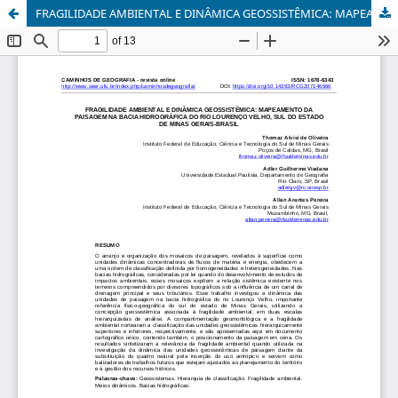
FRAGILIDADE AMBIENTAL E DINÂMICA GEOSSISTÊMICA: MAPEAMENTO DA PAISAGEM NA BACIA HIDROGRÁFICA DO RIO LOURENÇO VELHO, SUL DO ESTADO DE MINAS GERAIS-BRASIL