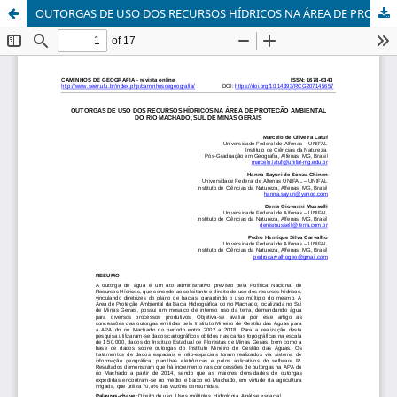
OUTORGAS DE USO DOS RECURSOS HÍDRICOS NA ÁREA DE PROTEÇÃO AMBIENTAL DO RIO MACHADO, SUL DE MINAS GERAIS