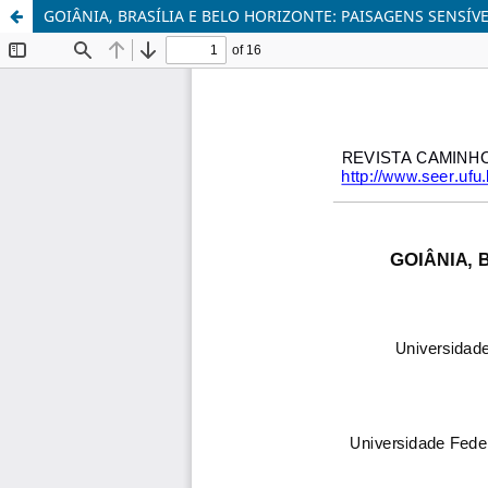
GOIÂNIA, BRASÍLIA E BELO HORIZONTE: PAISAGENS SENSÍV