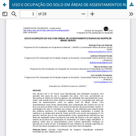
USO E OCUPAÇÃO DO SOLO EM ÁREAS DE ASSENTAMENTOS RURAIS NO NORTE DE MINAS GERAIS