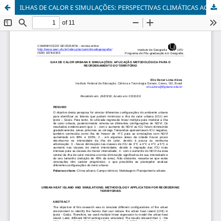
ILHAS DE CALOR E SIMULAÇÕES: PERSPECTIVAS CLIMÁTICAS AO REORDENAMENTO DO TERRITÓRIO