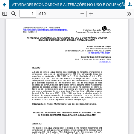
ATIVIDADES ECONÔMICAS E ALTERAÇÕES NO USO E OCUPAÇÃO DO SOLO NA BACIA DO CÓRREGO ÁGUA BRANCA, AÇAILÂNDIA (MA)