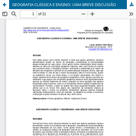
GEOGRAFIA CLÁSSICA E ENSINO: UMA BREVE DISCUSSÃO