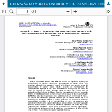
UTILIZAÇÃO DO MODELO LINEAR DE MISTURA ESPECTRAL E NDVI PARA AVALIAÇÃO DO COMPORTAMENTO DE ÁREA DESMATADA NO MUNICÍPIO DE RIO PARDO DE MINAS/ MG