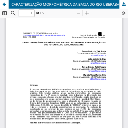
CARACTERIZAÇÃO MORFOMÉTRICA DA BACIA DO RIO UBERABA E DETERMINAÇÃO DO USO POTENCIAL DO SOLO, UBERABA-MG