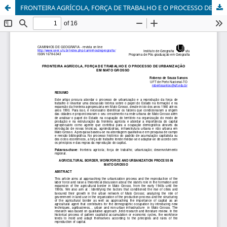
FRONTEIRA AGRÍCOLA, FORÇA DE TRABALHO E O PROCESSO DE URBANIZAÇÃO EM MATO GROSSO