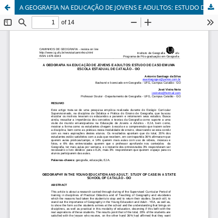
A GEOGRAFIA NA EDUCAÇÃO DE JOVENS E ADULTOS: ESTUDO DE CASO EM UMA ESCOLA ESTADUAL DE CATALÃO - GO