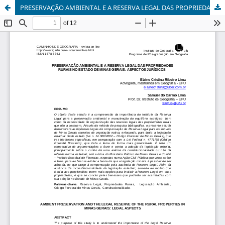
PRESERVAÇÃO AMBIENTAL E A RESERVA LEGAL DAS PROPRIEDADES RURAIS NO ESTADO DE MINAS GERAIS: ASPECTOS JURÍDICOS