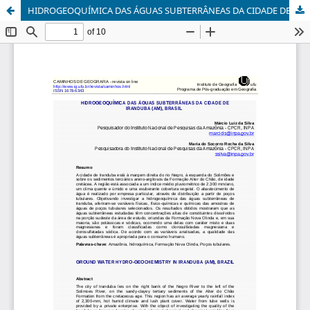
HIDROGEOQUÍMICA DAS ÁGUAS SUBTERRÂNEAS DA CIDADE DE IRANDUBA (AM), BRASIL