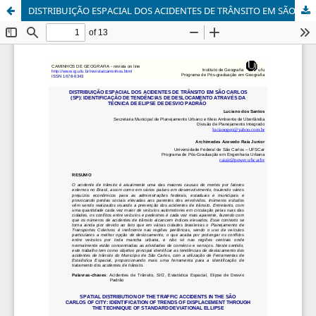
DISTRIBUIÇÃO ESPACIAL DOS ACIDENTES DE TRÂNSITO EM SÃO CARLOS (SP): IDENTIFICAÇÃO DE TENDÊNCIAS DE DESLOCAMENTO ATRAVÉS DA TÉCNICA DE ELIPSE DE DESVIO PADRÃO