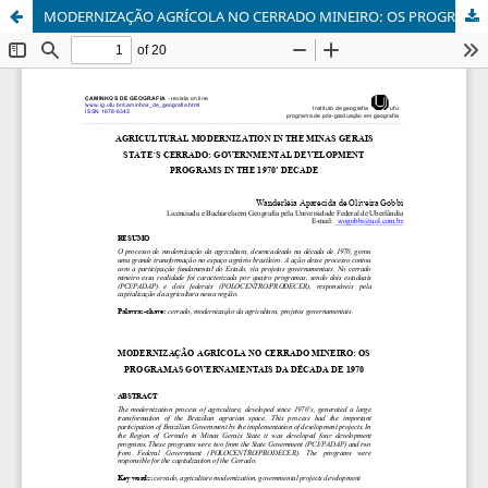
MODERNIZAÇÃO AGRÍCOLA NO CERRADO MINEIRO: OS PROGRAMAS GOVERNAMENTAIS DA DÉCADA DE 1970