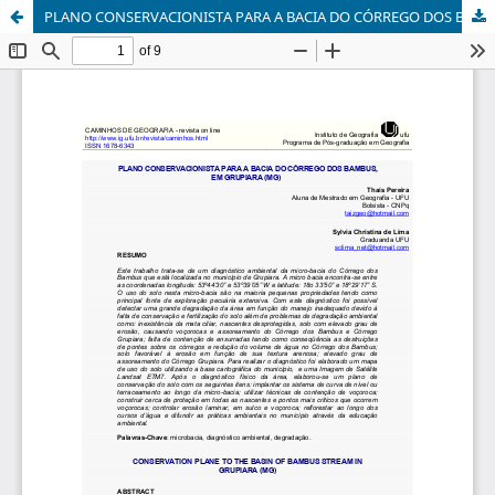
PLANO CONSERVACIONISTA PARA A BACIA DO CÓRREGO DOS BAMBUS, EM GRUPIARA (MG)