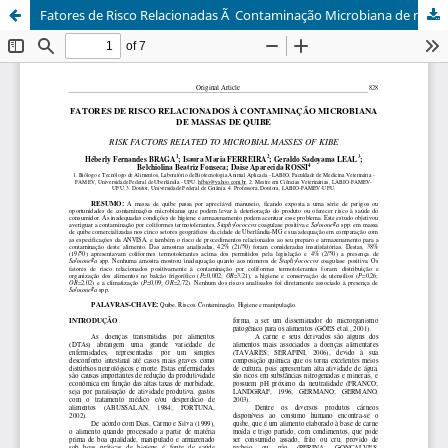
Fatores de Risco Relacionadas Ã Contaminação Microbiana de massa de quibe