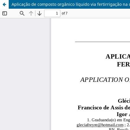
Aplicação de composto orgânico líquido via fertirrigação na 