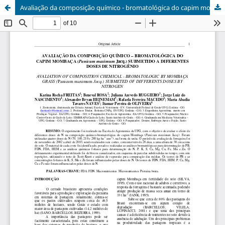
Avaliação da composição químico - bromatológica do capim mombaça (Panicum maximum Jacq.) submetido a diferentes doses de nitrogênio