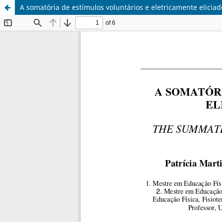
A somatória de estímulos voluntários e eletricamente elicia