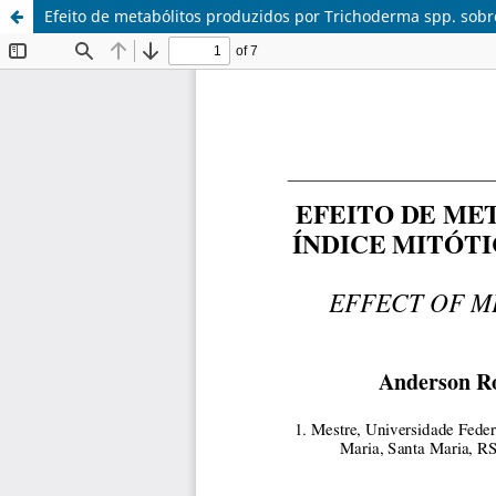
Efeito de metabólitos produzidos por Trichoderma spp. sobre