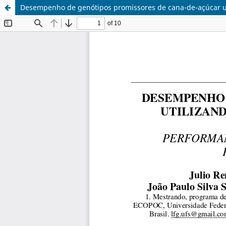
Desempenho de genótipos promissores de cana-de-açúcar uti