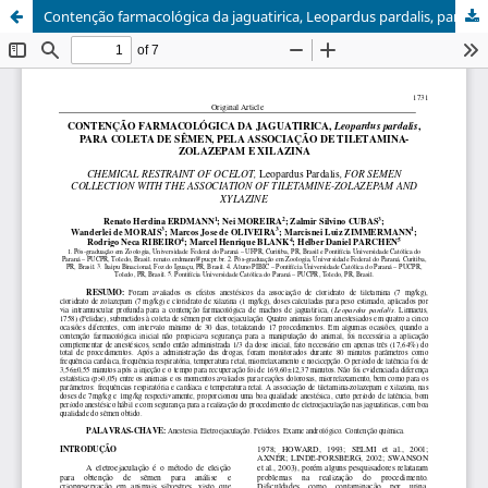
Contenção farmacológica da jaguatirica, Leopardus pardalis, para coleta de sêmen, pela associação de tiletamina-zolazepam e xilazina