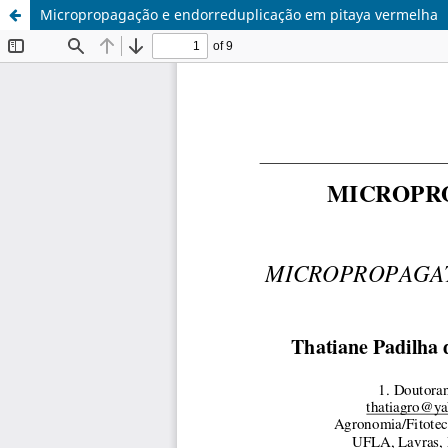
Micropropagação e endorreduplicação em pitaya vermelha