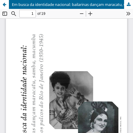
Em busca da identidade nacional: bailarinas dançam maracatu, samba, macumba e frevo nos palcos do Rio de Janeiro (1930-1945)