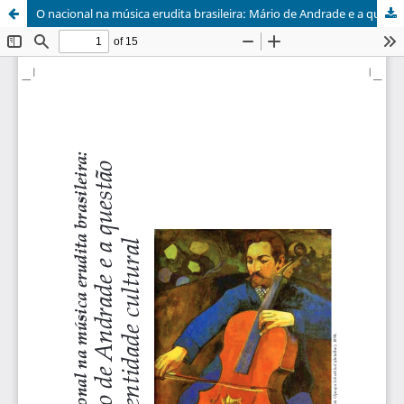
O nacional na música erudita brasileira: Mário de Andrade e a questão da identidade cultural