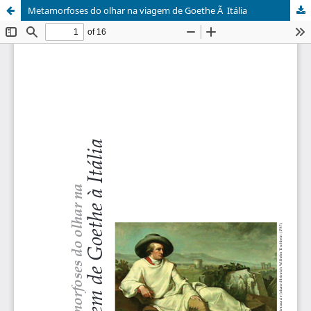
Metamorfoses do olhar na viagem de Goethe Ã Itália