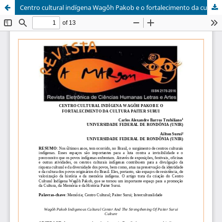
Centro cultural indígena Wagôh Pakob e o fortalecimento da cultura Paiter Surui