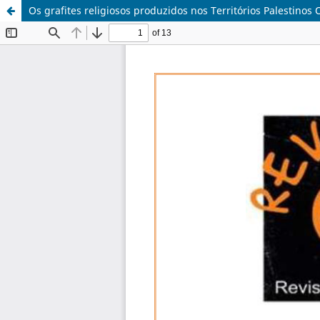
Os grafites religiosos produzidos nos Territórios Palestinos