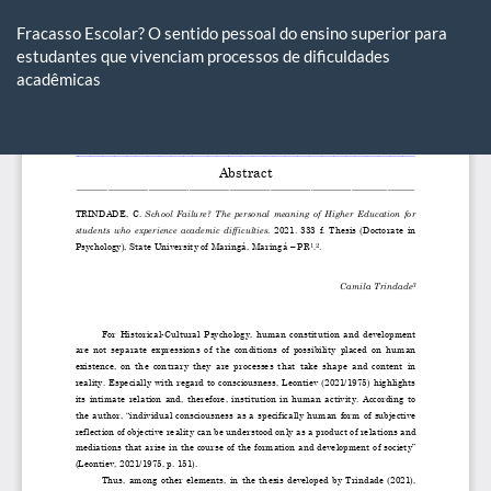
Voltar
aos
Fracasso Escolar? O sentido pessoal do ensino superior para
Detalhes
estudantes que vivenciam processos de dificuldades
do
acadêmicas
Artigo
Ba
Ba
P