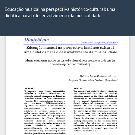
Voltar
aos
Educação musical na perspectiva histórico-cultural: uma
Detalhes
didática para o desenvolvimento da musicalidade
do
Artigo
Ba
Ba
P