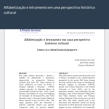
Voltar
aos
Alfabetização e letramento em uma perspectiva histórico
Detalhes
cultural
do
Artigo
Ba
Ba
P