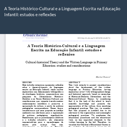
Voltar
aos
A Teoria Histórico-Cultural e a Linguagem Escrita na Educação
Detalhes
Infantil: estudos e reflexões
do
Artigo
Ba
Ba
P