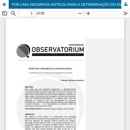
POR UMA GEOGRAFIA ANTICOLONIALA DETERMINAÇÃO DO ESPAÇO E OS MASSACRES COLONIAIS